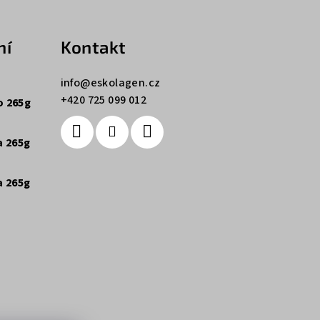
ní
Kontakt
info
@
eskolagen.cz
+420 725 099 012
o 265g
 z 5 hvězdiček.
a 265g
 z 5 hvězdiček.
a 265g
 z 5 hvězdiček.