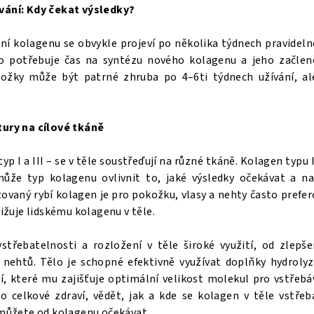
vání: Kdy čekat výsledky?
ání kolagenu se obvykle projeví po několika týdnech pravideln
o potřebuje čas na syntézu nového kolagenu a jeho začleně
okožky může být patrné zhruba po 4–6ti týdnech užívání, 
tury na cílové tkáně
p I a III – se v těle soustřeďují na různé tkáně. Kolagen typu 
může typ kolagenu ovlivnit to, jaké výsledky očekávat a n
zovaný rybí kolagen je pro pokožku, vlasy a nehty často prefe
ližuje lidskému kolagenu v těle.
střebatelnosti a rozložení v těle široké využití, od zlepš
 nehtů. Tělo je schopné efektivně využívat doplňky hydrol
 které mu zajišťuje optimální velikost molekul pro vstřebáv
o celkové zdraví, vědět, jak a kde se kolagen v těle vstř
 můžete od kolagenu očekávat.