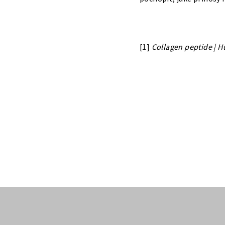
[1]
Collagen peptide | H
Z
á