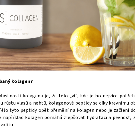
ebaný kolagen?
vlastností kolagenu je, že tělo „ví“, kde je ho nejvíce potře
 růstu vlasů a nehtů, kolagenové peptidy se díky krevnímu 
. Tělo tyto peptidy opět přemění na kolagen nebo je začlení d
e například kolagen pomáhá zlepšovat hydrataci a pevnost, 
valitu.