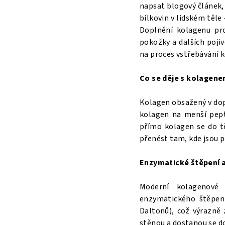
napsat blogový článek, 
bílkovin v lidském těle 
Doplnění kolagenu pro
pokožky a dalších poji
na proces vstřebávání 
Co se děje s kolagene
Kolagen obsažený v dopl
kolagen na menší pepti
přímo kolagen se do t
přenést tam, kde jsou 
Enzymatické štěpení a
Moderní kolagenové
enzymatického štěpen
Daltonů), což výrazně 
stěnou a dostanou se do