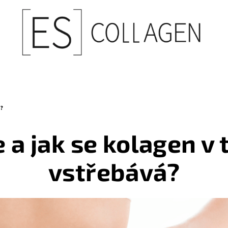
?
 a jak se kolagen v 
vstřebává?