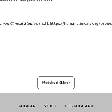
uman Clinical Studies
. (n.d.). https://humanclinicals.org/proj
Předchozí článek
KOLAGEN
STUDIE
O ES KOLAGENU