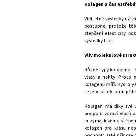
Kolagen a čas vstřebá
Viditelné výsledky užív
postupné, protože těl
zlepšení elasticity p
výsledky lišit.
Vliv molekulové struk
Různé typy kolagenu – ty
vlasy a nehty. Proto 
kolagenu míří. Hydroly
se jeho strukturou přib
Kolagen má díky své v
podporu zdraví vlasů a
enzymatickému štěpení,
kolagen pro krásu neb
pochopit, jaké přínosy