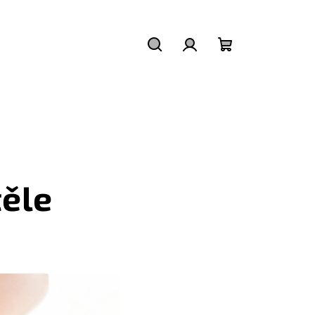
Hledat
Přihlášení
Nákupní
košík
těle