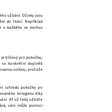
ého užívání. Účinky jsou
ní do tkání. Například
ale u každého se mohou
I je klíčový pro pokožku,
a co konkrétní doplněk
rovanou volbou, protože
ení vzhledu pokožky po
yzovaného kolagenu díky
ání. Ať už tedy užíváte
ebává, vám může pomoci