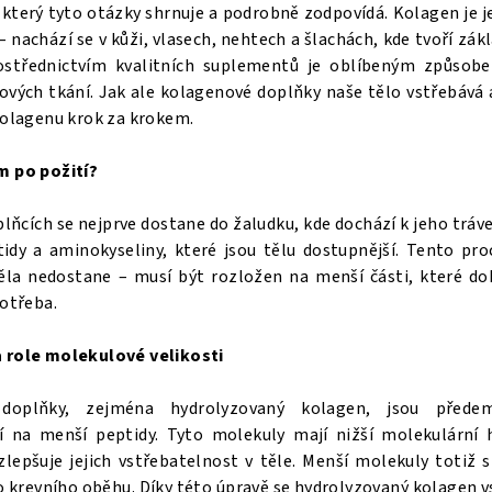
který tyto otázky shrnuje a podrobně zodpovídá. Kolagen je j
– nachází se v kůži, vlasech, nehtech a šlachách, kde tvoří zák
střednictvím kvalitních suplementů je oblíbeným způsobe
vových tkání. Jak ale kolagenové doplňky naše tělo vstřebává 
kolagenu krok za krokem.
m po požití?
ňcích se nejprve dostane do žaludku, kde dochází k jeho tráve
dy a aminokyseliny, které jsou tělu dostupnější. Tento pro
ěla nedostane – musí být rozložen na menší části, které do
potřeba.
 role molekulové velikosti
 doplňky, zejména hydrolyzovaný kolagen, jsou přede
í na menší peptidy. Tyto molekuly mají nižší molekulární
zlepšuje jejich vstřebatelnost v těle. Menší molekuly totiž s
 krevního oběhu. Díky této úpravě se hydrolyzovaný kolagen v