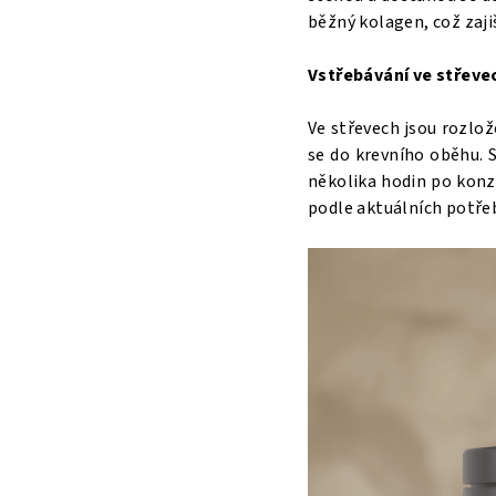
běžný kolagen, což zajiš
Vstřebávání ve střeve
Ve střevech jsou rozlož
se do krevního oběhu. 
několika hodin po konzu
podle aktuálních potře