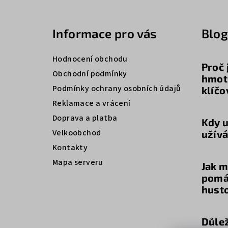
p
a
Informace pro vás
Blo
t
Hodnocení obchodu
í
Proč 
Obchodní podmínky
hmot
Podmínky ochrany osobních údajů
klíčo
Reklamace a vrácení
Doprava a platba
Kdy u
Velkoobchod
užívá
Kontakty
Mapa serveru
Jak 
pomá
hust
Důlež