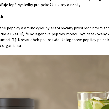
ťuje lepší výsledky pro pokožku, vlasy a nehty.
ch
ené peptidy a aminokyseliny absorbovány prostřednictvím stře
Studie ukazují, že kolagenové peptidy mohou být detekován
maci [1]. Krevní oběh pak rozvádí kolagenové peptidy po celé
b organismu.