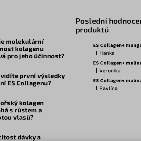
g
Poslední hodnoce
produktů
je molekulární
ES Collagen+ mang
nost kolagenu
|
Hanka
vá pro jeho účinnost?
Hodnocení produktu je 5
ES Collagen+ malin
|
Veronika
Hodnocení produktu je 5
vidíte první výsledky
ES Collagen+ malin
ní ES Collagenu?
|
Pavlína
Hodnocení produktu je 5
mořský kolagen
há s růstem a
otou vlasů?
itost dávky a