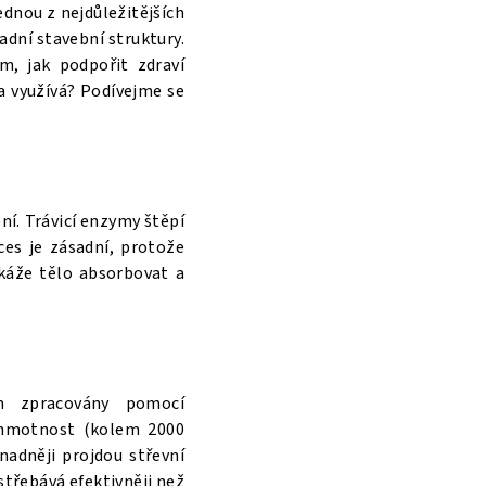
ednou z nejdůležitějších
ladní stavební struktury.
m, jak podpořit zdraví
a využívá? Podívejme se
ní. Trávicí enzymy štěpí
ces je zásadní, protože
káže tělo absorbovat a
m zpracovány pomocí
 hmotnost (kolem 2000
nadněji projdou střevní
střebává efektivněji než