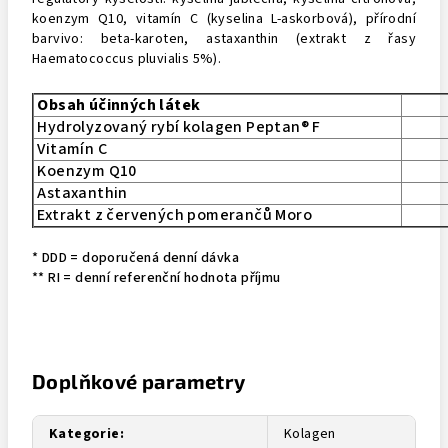
koenzym Q10, vitamín C (kyselina L-askorbová), přírodní
barvivo: beta-karoten, astaxanthin (extrakt z řasy
Haematococcus pluvialis 5%).
Obsah účinných látek
Hydrolyzovaný rybí kolagen Peptan® F
Vitamín C
Koenzym Q10
Astaxanthin
Extrakt z červených pomerančů Moro
* DDD = doporučená denní dávka
** RI = denní referenční hodnota příjmu
Doplňkové parametry
Kategorie
:
Kolagen