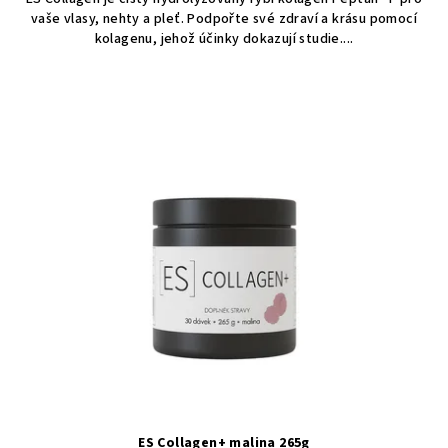
z
vaše vlasy, nehty a pleť. Podpořte své zdraví a krásu pomocí
5
kolagenu, jehož účinky dokazují studie....
hvězdiček.
ES Collagen+ malina 265g