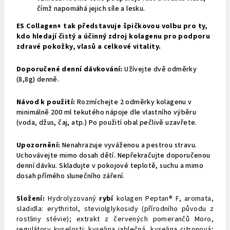
čímž napomáhá jejich síle a lesku.
ES Collagen+ tak představuje špičkovou volbu pro ty,
kdo hledají čistý a účinný zdroj kolagenu pro podporu
zdravé pokožky, vlasů a celkové vitality.
Doporučené denní dávkování:
Užívejte dvě odměrky
(8,8g) denně.
Návod k použití:
Rozmíchejte 2 odměrky kolagenu v
minimálně 200 ml tekutého nápoje dle vlastního výběru
(voda, džus, čaj, atp.) Po použití obal pečlivě uzavřete.
Upozornění:
Nenahrazuje vyváženou a pestrou stravu.
Uchovávejte mimo dosah dětí. Nepřekračujte doporučenou
denní dávku. Skladujte v pokojové teplotě, suchu a mimo
dosah přímého slunečního záření.
Složení:
Hydrolyzovaný
rybí
kolagen Peptan® F, aromata,
sladidla: erythritol, steviolglykosidy (přírodního původu z
rostliny stévie); extrakt z červených pomerančů Moro,
regulátory kyselosti: kyselina jablečná, kyselina citronová;