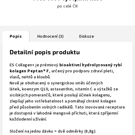
po celé ČR
Popis
Hodnocení (3)
Diskuze
Detailní popis produktu
ES Collagen+ je prémiový
bioaktivní hydrolyzovaný rybí
kolagen Peptan® F
, určený pro podporu zdraví pleti,
vlasů, nehtů a kloubů.
Nově je obohacený o synergickou směs účinných
látek, koenzym Q10, astaxanthin, vitamín C a výtažků ze
sicilských pomerančů, které posilují účinek kolagenu,
zlepšují jeho vstřebatelnost a pomáhají chránit kolagen
před působením volných radikálů. Tato inovovaná receptura
je dostupná v lahodné mangové příchuti, která zpříjemní
každodenní užívání.
Složení na jednu dávku = dvě odměrky (8,8g):