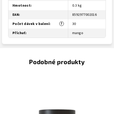
Hmotnost
:
0.3 kg
EAN
:
8592977002016
?
Počet dávek v balení
:
30
Příchuť
:
mango
Podobné produkty