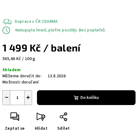
Doprava v ČR ZDARMA
Nakupujte hned, plaťte později. Bez poplatků.
1 499 Kč
/ balení
Měrná
565,66 Kč / 100 g
cena:
Skladem
Můžeme doručit do:
13.8.2026
Možnosti doručení
−
+
Do košíku
Zeptat se
Hlídat
Sdílet