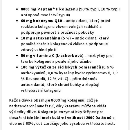
8000 mg Peptan® F kolagenu
(90 % typ I, 10 % typ II
a stopové množství typ III)
60 mg koenzymu Q10
– antioxidant, který brání
rozkladu kolagenu vlivem volných radikálů a
podporuje pevnost a pružnost pokožky
10 mg astaxanthinu (5 %)
– antioxidant, který
pomáhá chránit kolagenová vlákna a podporuje
zdravý vzhled pleti
50 mg vitamínu C (L-askorbová)
– nezbytný pro
tvorbu kolagenu a posílení jeho účinku
100 mg výtažku ze sicilských pomerančů
(0,6 %
anthokyaninů, 0,8 % kyseliny hydroxycinnamové, 1,7
% flavonoidů, 12 % vit. C) – přírodní směs
antioxidantů, které chrání buňky a zlepšují
vstřebávání kolagenu
Každá dávka obsahuje 8000 mg kolagenu, což je
nadstandardní množství, díky kterému můžete vidět
výsledky dříve. Kolagen je enzymaticky štěpen pro
dosažení
ideální molekulární velikosti 2000 Daltonů
z
více než 90%, což zaručuje jeho vysokou vstřebatelnost.