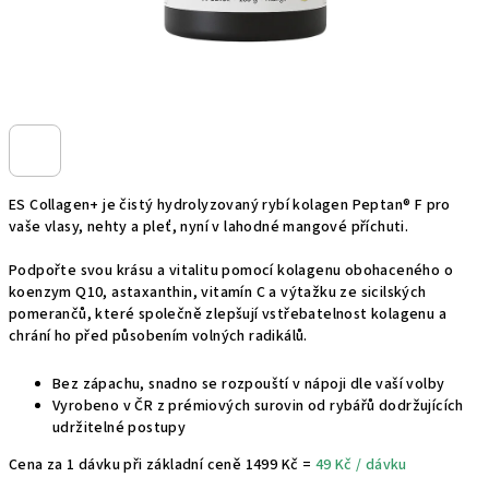
ES Collagen+ je čistý hydrolyzovaný rybí kolagen Peptan® F pro
vaše vlasy, nehty a pleť, nyní v lahodné mangové příchuti.
Podpořte svou krásu a vitalitu pomocí kolagenu obohaceného o
koenzym Q10, astaxanthin, vitamín C a výtažku ze sicilských
pomerančů, které společně zlepšují vstřebatelnost kolagenu a
chrání ho před působením volných radikálů.
Bez zápachu, snadno se rozpouští v nápoji dle vaší volby
Vyrobeno v ČR z prémiových surovin od rybářů dodržujících
udržitelné postupy
Cena za 1 dávku při základní ceně 1499 Kč =
49 Kč / dávku