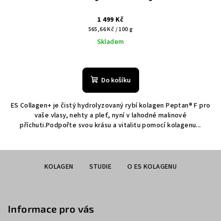
1 499 Kč
Měrná
565,66 Kč / 100 g
cena:
Skladem
Průměrné
hodnocení
produktu
Do košíku
je
5,0
ES Collagen+ je čistý hydrolyzovaný rybí kolagen Peptan® F pro
z
vaše vlasy, nehty a pleť, nyní v lahodné malinové
5
příchuti.Podpořte svou krásu a vitalitu pomocí kolagenu...
hvězdiček.
Z
KOLAGEN
STUDIE
O ES KOLAGENU
á
p
a
Informace pro vás
t