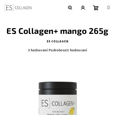
Přejít
na
obsah
Nákupní
Hledat
Přihlášení
ES Collagen+ mango 265g
košík
ES COLLAGEN
Průměrné
3 hodnocení
Podrobnosti hodnocení
hodnocení
produktu
je
5,0
z
5
hvězdiček.