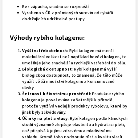
Bez zápachu, snadno se rozpouští
Vyrobeno v ČR z prémiových surovin od rybářů
dodržujících udržitelné postupy
Výhody rybího kolagenu:
Vyšší vstřebatelnost
: Rybí kolagen má menší
molekulární velikost než například hovězí kolagen, to
umožňuje jeho snadnější a rychlejší vstřebání do těla.
Biologická dostupnost
: Rybí kolagen má vyšší
biologickou dostupnost, to znamená, že tělo může
využít větší množství kolagenu z konzumované
dávky.
Šetrnost k životnímu prostředí
: Produkce rybího
kolagenu je považována za šetrnější k přírodě,
protože využívá vedlejší produkty rybolovu, které by
jinak byly zlikvidovány.
Účinky na pleť a vlasy
: Rybí kolagen podle klinických
studií významně zlepšuje elasticitu a hydrataci pleti,
což přispívá k jejímu zdravému a mladistvému
vzhledu. Kromě toho podporuje růst a kvalitu vlasů,