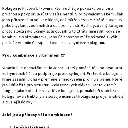
Kolagen je klíčová bílkovina, která udržuje pokožku pevnou a
pružnou a podporuje růst vlasů a nehtů. S přibývajícím věkem však
jeho přirozená produkce klesá, což může vést ke ztrátě elasticity
pokožky, lámavosti nehtů a oslabení vlasů. Hydrolyzovaný kolagen
proto slouží jako účinný způsob, jak tyto ztráty nahradit. Když se
kombinuje s vitamínem C, jeho účinnost se může výrazně zvýšit,
protože vitamín C hraje klíčovou roli v syntéze kolagenu.
Proč kombinace s vitamínem C?
Vitamín C je esenciální antioxidant, který pomáhá tělu bojovat proti
volným radikálům a podporuje procesy hojení. Při tvorbě kolagenu
hraje zásadní úlohu v přeměně aminokyselin prolinu a lysinu, které
jsou důležité pro strukturu kolagenových vláken. Tento vitamín
funguje jako kofaktor v syntéze kolagenu, pomáhá při stabilizaci
kolagenové struktury a zlepšuje účinnost kolagenu pro jeho silnější
a trvalejší účinky.
Jaké jsou přínosy této kombinace?
Lepší vstřebávání