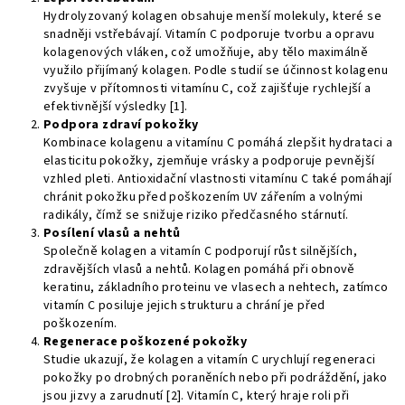
Hydrolyzovaný kolagen obsahuje menší molekuly, které se
snadněji vstřebávají. Vitamín C podporuje tvorbu a opravu
kolagenových vláken, což umožňuje, aby tělo maximálně
využilo přijímaný kolagen. Podle studií se účinnost kolagenu
zvyšuje v přítomnosti vitamínu C, což zajišťuje rychlejší a
efektivnější výsledky [1].
Podpora zdraví pokožky
Kombinace kolagenu a vitamínu C pomáhá zlepšit hydrataci a
elasticitu pokožky, zjemňuje vrásky a podporuje pevnější
vzhled pleti. Antioxidační vlastnosti vitamínu C také pomáhají
chránit pokožku před poškozením UV zářením a volnými
radikály, čímž se snižuje riziko předčasného stárnutí.
Posílení vlasů a nehtů
Společně kolagen a vitamín C podporují růst silnějších,
zdravějších vlasů a nehtů. Kolagen pomáhá při obnově
keratinu, základního proteinu ve vlasech a nehtech, zatímco
vitamín C posiluje jejich strukturu a chrání je před
poškozením.
Regenerace poškozené pokožky
Studie ukazují, že kolagen a vitamín C urychlují regeneraci
pokožky po drobných poraněních nebo při podráždění, jako
jsou jizvy a zarudnutí [2]. Vitamín C, který hraje roli při