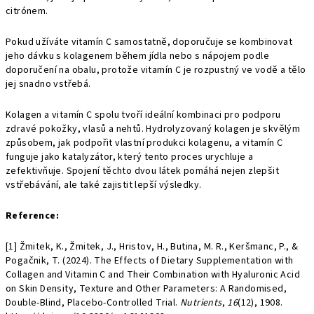
citrónem.
Pokud užíváte vitamín C samostatně, doporučuje se kombinovat
jeho dávku s kolagenem během jídla nebo s nápojem podle
doporučení na obalu, protože vitamín C je rozpustný ve vodě a tělo
jej snadno vstřebá.
Kolagen a vitamín C spolu tvoří ideální kombinaci pro podporu
zdravé pokožky, vlasů a nehtů. Hydrolyzovaný kolagen je skvělým
způsobem, jak podpořit vlastní produkci kolagenu, a vitamín C
funguje jako katalyzátor, který tento proces urychluje a
zefektivňuje. Spojení těchto dvou látek pomáhá nejen zlepšit
vstřebávání, ale také zajistit lepší výsledky.
Reference:
[1]
Žmitek, K., Žmitek, J., Hristov, H., Butina, M. R., Keršmanc, P., &
Pogačnik, T. (2024). The Effects of Dietary Supplementation with
Collagen and Vitamin C and Their Combination with Hyaluronic Acid
on Skin Density, Texture and Other Parameters: A Randomised,
Double-Blind, Placebo-Controlled Trial.
Nutrients
,
16
(12), 1908.