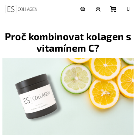
Přejít
na
obsah
Nákupní
Hledat
Přihlášení
Proč kombinovat kolagen s
košík
vitamínem C?