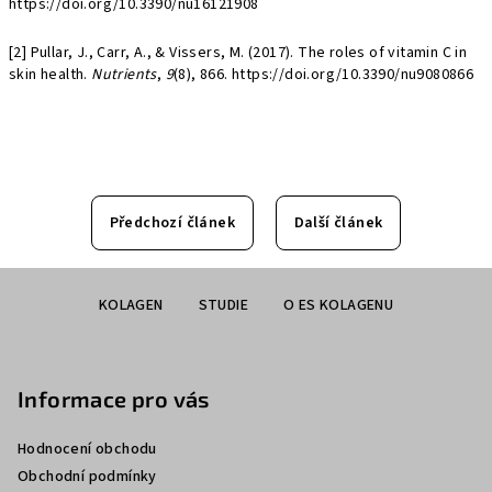
https://doi.org/10.3390/nu16121908
[2]
Pullar, J., Carr, A., & Vissers, M. (2017). The roles of vitamin C in
skin health.
Nutrients
,
9
(8), 866. https://doi.org/10.3390/nu9080866
Předchozí článek
Další článek
Z
KOLAGEN
STUDIE
O ES KOLAGENU
á
p
a
Informace pro vás
t
í
Hodnocení obchodu
Obchodní podmínky