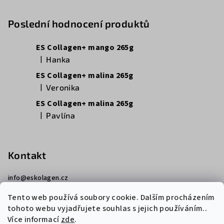
Poslední hodnocení produktů
ES Collagen+ mango 265g
|
Hanka
Hodnocení produktu je 5 z 5 hvězdiček.
ES Collagen+ malina 265g
|
Veronika
Hodnocení produktu je 5 z 5 hvězdiček.
ES Collagen+ malina 265g
|
Pavlína
Hodnocení produktu je 5 z 5 hvězdiček.
Kontakt
info
@
eskolagen.cz
+420 725 099 012
Tento web používá soubory cookie. Dalším procházením
tohoto webu vyjadřujete souhlas s jejich používáním..
Více informací
zde
.