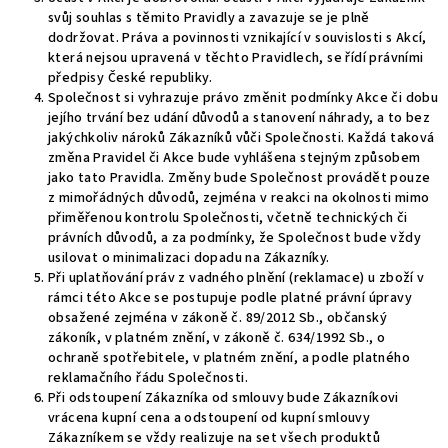
svůj souhlas s těmito Pravidly a zavazuje se je plně
dodržovat. Práva a povinnosti vznikající v souvislosti s Akcí,
která nejsou upravená v těchto Pravidlech, se řídí právními
předpisy České republiky.
Společnost si vyhrazuje právo změnit podmínky Akce či dobu
jejího trvání bez udání důvodů a stanovení náhrady, a to bez
jakýchkoliv nároků Zákazníků vůči Společnosti. Každá taková
změna Pravidel či Akce bude vyhlášena stejným způsobem
jako tato Pravidla. Změny bude Společnost provádět pouze
z mimořádných důvodů, zejména v reakci na okolnosti mimo
přiměřenou kontrolu Společnosti, včetně technických či
právních důvodů, a za podmínky, že Společnost bude vždy
usilovat o minimalizaci dopadu na Zákazníky.
Při uplatňování práv z vadného plnění (
reklamace) u zboží v
rámci této Akce se postupuje podle platné právní úpravy
obsažené zejména v zákoně č. 89/2012 Sb., občanský
zákoník, v platném znění, v zákoně č. 634/1992 Sb., o
ochraně spotřebitele, v platném znění, a podle platného
reklamačního řádu Společnosti.
Při odstoupení Zákazníka od smlouvy bude Zákazníkovi
vrácena kupní cena a odstoupení od kupní smlouvy
Zákazníkem se vždy realizuje na set všech produktů