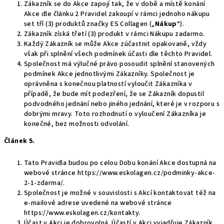
Zákazník se do Akce zapojí tak, že v době a místě konání
Akce dle článku 2 Pravidel
zakoupí v rámci jednoho nákupu
set tří (3) produktů značky ES Collagen
(„
Nákup
“).
Zákazník
získá třetí (3) produkt v rámci Nákupu zadarmo.
Každý Zákazník se může Akce zúčastnit opakovaně, vždy
však při splnění všech podmínek účasti dle těchto Pravidel.
Společnost má výlučné právo posoudit splnění stanovených
podmínek Akce jednotlivými Zákazníky. Společnost je
oprávněna s konečnou platností vyloučit Zákazníka v
případě, že bude mít podezření, že se Zákazník dopustil
podvodného jednání nebo jiného jednání, které je v rozporu s
dobrými mravy. Toto rozhodnutí o vyloučení Zákazníka je
konečné, bez možnosti odvolání.
Článek 5.
Tato Pravidla budou po celou Dobu konání Akce dostupná na
webové stránce
https://www.eskolagen.cz/podminky-akce-
2-1-zdarma/
.
Společnost je možné v souvislosti s Akcí kontaktovat též na
e-mailové adrese uvedené na webové stránce
https://www.eskolagen.cz/kontakty
.
Účast v Akci je dobrovolná. Účastí v Akci vyjadřuje Zákazník