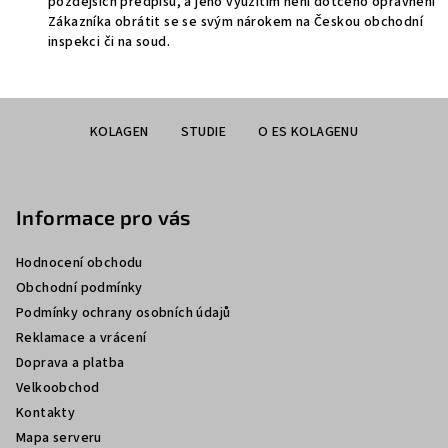
pozdějších předpisů, a jeho využitím není dotčeno oprávnění
Zákazníka obrátit se se svým nárokem na Českou obchodní
inspekci či na soud.
Z
KOLAGEN
STUDIE
O ES KOLAGENU
á
p
a
Informace pro vás
t
í
Hodnocení obchodu
Obchodní podmínky
Podmínky ochrany osobních údajů
Reklamace a vrácení
Doprava a platba
Velkoobchod
Kontakty
Mapa serveru