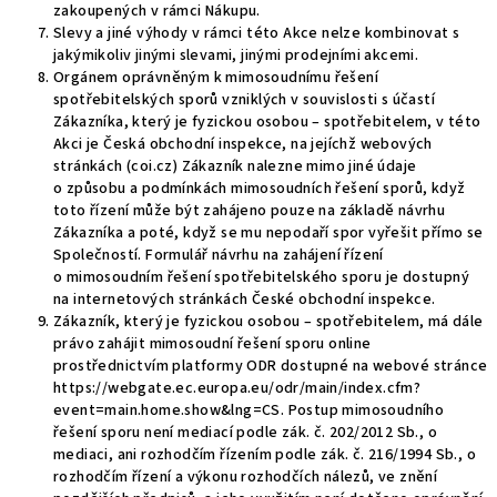
zakoupených v rámci Nákupu.
Slevy a jiné výhody v rámci této Akce nelze kombinovat s
jakýmikoliv jinými slevami, jinými prodejními akcemi.
Orgánem oprávněným k mimosoudnímu řešení
spotřebitelských sporů vzniklých v souvislosti s účastí
Zákazníka, který je fyzickou osobou – spotřebitelem, v této
Akci je Česká obchodní inspekce, na jejíchž webových
stránkách (
coi.cz
) Zákazník nalezne mimo jiné údaje
o způsobu a podmínkách mimosoudních řešení sporů, když
toto řízení může být zahájeno pouze na základě návrhu
Zákazníka a poté, když se mu nepodaří spor vyřešit přímo se
Společností. Formulář návrhu na zahájení řízení
o mimosoudním řešení spotřebitelského sporu je dostupný
na internetových stránkách České obchodní inspekce.
Zákazník, který je fyzickou osobou – spotřebitelem, má dále
právo zahájit mimosoudní řešení sporu online
prostřednictvím platformy ODR dostupné na webové stránce
https://webgate.ec.europa.eu/odr/main/index.cfm?
event=main.home.show&lng=CS
. Postup mimosoudního
řešení sporu není mediací podle zák. č. 202/2012 Sb., o
mediaci, ani rozhodčím řízením podle zák. č. 216/1994 Sb., o
rozhodčím řízení a výkonu rozhodčích nálezů, ve znění