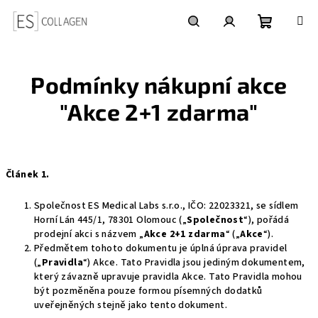
Přejít
na
obsah
Nákupní
Hledat
Přihlášení
Podmínky nákupní akce
košík
"Akce 2+1 zdarma"
Článek 1.
Společnost ES Medical Labs s.r.o., IČO: 22023321, se sídlem
Horní Lán 445/1, 78301 Olomouc („
Společnost
“), pořádá
prodejní akci s názvem „
Akce 2+1 zdarma
“ („
Akce
“).
Předmětem tohoto dokumentu je úplná úprava pravidel
(„
Pravidla
“) Akce. Tato Pravidla jsou jediným dokumentem,
který závazně upravuje pravidla Akce. Tato Pravidla mohou
být pozměněna pouze formou písemných dodatků
uveřejněných stejně jako tento dokument.