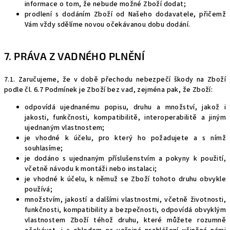
informace o tom, že nebude možné Zboží dodat;
prodlení s dodáním Zboží od Našeho dodavatele, přičemž
Vám vždy sdělíme novou očekávanou dobu dodání.
7. PRÁVA Z VADNÉHO PLNĚNÍ
7.1. Zaručujeme, že v době přechodu nebezpečí škody na Zboží
podle čl. 6.7 Podmínek je Zboží bez vad, zejména pak, že Zboží:
odpovídá ujednanému popisu, druhu a množství, jakož i
jakosti, funkčnosti, kompatibilitě, interoperabilitě a jiným
ujednaným vlastnostem;
je vhodné k účelu, pro který ho požadujete a s nímž
souhlasíme;
je dodáno s ujednaným příslušenstvím a pokyny k použití,
včetně návodu k montáži nebo instalaci;
je vhodné k účelu, k němuž se Zboží tohoto druhu obvykle
používá;
množstvím, jakostí a dalšími vlastnostmi, včetně životnosti,
funkčnosti, kompatibility a bezpečnosti, odpovídá obvyklým
vlastnostem Zboží téhož druhu, které můžete rozumně