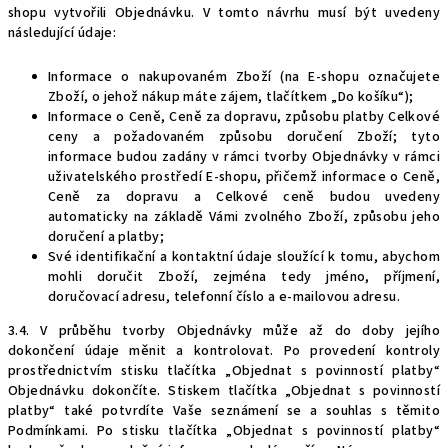
shopu vytvořili Objednávku. V tomto návrhu musí být uvedeny
následující údaje:
Informace o nakupovaném Zboží (na E-shopu označujete
Zboží, o jehož nákup máte zájem, tlačítkem „Do košíku“);
Informace o Ceně, Ceně za dopravu, způsobu platby Celkové
ceny a požadovaném způsobu doručení Zboží; tyto
informace budou zadány v rámci tvorby Objednávky v rámci
uživatelského prostředí E-shopu, přičemž informace o Ceně,
Ceně za dopravu a Celkové ceně budou uvedeny
automaticky na základě Vámi zvolného Zboží, způsobu jeho
doručení a platby;
Své identifikační a kontaktní údaje sloužící k tomu, abychom
mohli doručit Zboží, zejména tedy jméno, příjmení,
doručovací adresu, telefonní číslo a e-mailovou adresu.
3.4. V průběhu tvorby Objednávky může až do doby jejího
dokončení údaje měnit a kontrolovat. Po provedení kontroly
prostřednictvím stisku tlačítka „Objednat s povinností platby“
Objednávku dokončíte. Stiskem tlačítka „Objednat s povinností
platby“ také potvrdíte Vaše seznámení se a souhlas s těmito
Podmínkami. Po stisku tlačítka „Objednat s povinností platby“