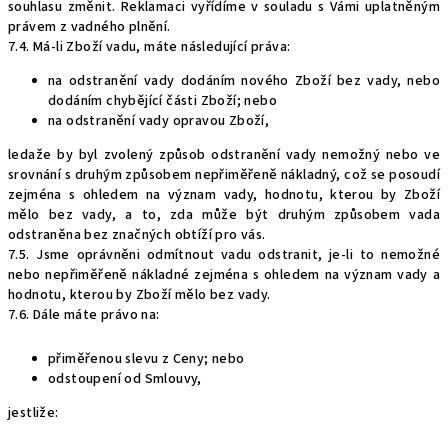
souhlasu změnit. Reklamaci vyřídíme v souladu s Vámi uplatněným
právem z vadného plnění.
7.4. Má-li Zboží vadu, máte následující práva:
na odstranění vady dodáním nového Zboží bez vady, nebo
dodáním chybějící části Zboží; nebo
na odstranění vady opravou Zboží,
ledaže by byl zvolený způsob odstranění vady nemožný nebo ve
srovnání s druhým způsobem nepřiměřeně nákladný, což se posoudí
zejména s ohledem na význam vady, hodnotu, kterou by Zboží
mělo bez vady, a to, zda může být druhým způsobem vada
odstraněna bez značných obtíží pro vás.
7.5. Jsme oprávněni odmítnout vadu odstranit, je-li to nemožné
nebo nepřiměřeně nákladné zejména s ohledem na význam vady a
hodnotu, kterou by Zboží mělo bez vady.
7.6. Dále máte právo na:
přiměřenou slevu z Ceny; nebo
odstoupení od Smlouvy,
jestliže: