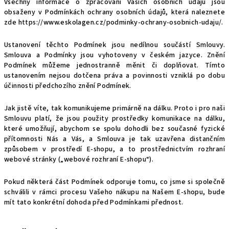
Všechny informace o zpracování Vašich osobních údajů jsou
obsaženy v Podmínkách ochrany osobních údajů, která naleznete
zde
https://www.eskolagen.cz/podminky-ochrany-osobnich-udaju/
.
Ustanovení těchto Podmínek jsou nedílnou součástí Smlouvy.
Smlouva a Podmínky jsou vyhotoveny v českém jazyce. Znění
Podmínek můžeme jednostranně měnit či doplňovat. Tímto
ustanovením nejsou dotčena práva a povinnosti vzniklá po dobu
účinnosti předchozího znění Podmínek.
Jak jistě víte, tak komunikujeme primárně na dálku. Proto i pro naši
Smlouvu platí, že jsou použity prostředky komunikace na dálku,
které umožňují, abychom se spolu dohodli bez současné fyzické
přítomnosti Nás a Vás, a Smlouva je tak uzavřena distančním
způsobem v prostředí E-shopu, a to prostřednictvím rozhraní
webové stránky („webové rozhraní E-shopu“).
Pokud některá část Podmínek odporuje tomu, co jsme si společně
schválili v rámci procesu Vašeho nákupu na Našem E-shopu, bude
mít tato konkrétní dohoda před Podmínkami přednost.