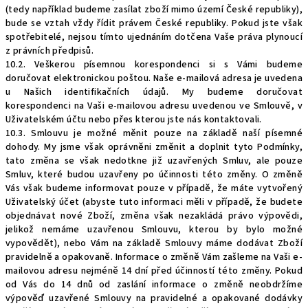
(tedy například budeme zasílat zboží mimo území České republiky),
bude se vztah vždy řídit právem České republiky. Pokud jste však
spotřebitelé, nejsou tímto ujednáním dotčena Vaše práva plynoucí
z právních předpisů.
10.2. Veškerou písemnou korespondenci si s Vámi budeme
doručovat elektronickou poštou. Naše e-mailová adresa je uvedena
u Našich identifikačních údajů. My budeme doručovat
korespondenci na Vaši e-mailovou adresu uvedenou ve Smlouvě, v
Uživatelském účtu nebo přes kterou jste nás kontaktovali.
10.3. Smlouvu je možné měnit pouze na základě naší písemné
dohody. My jsme však oprávněni změnit a doplnit tyto Podmínky,
tato změna se však nedotkne již uzavřených Smluv, ale pouze
Smluv, které budou uzavřeny po účinnosti této změny. O změně
Vás však budeme informovat pouze v případě, že máte vytvořený
Uživatelský účet (abyste tuto informaci měli v případě, že budete
objednávat nové Zboží, změna však nezakládá právo výpovědi,
jelikož nemáme uzavřenou Smlouvu, kterou by bylo možné
vypovědět), nebo Vám na základě Smlouvy máme dodávat Zboží
pravidelně a opakovaně. Informace o změně Vám zašleme na Vaši e-
mailovou adresu nejméně 14 dní před účinností této změny. Pokud
od Vás do 14 dnů od zaslání informace o změně neobdržíme
výpověď uzavřené Smlouvy na pravidelné a opakované dodávky