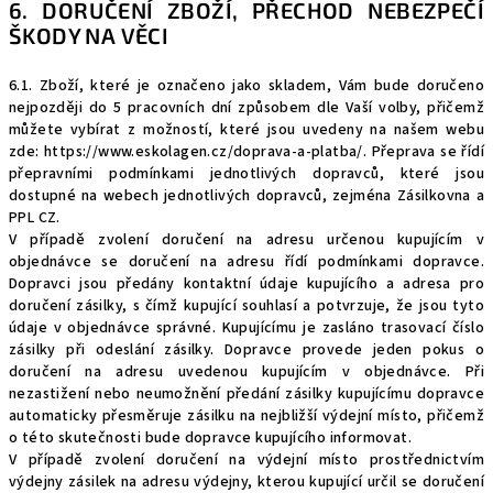
6. DORUČENÍ ZBOŽÍ, PŘECHOD NEBEZPEČÍ
ŠKODY NA VĚCI
6.1. Zboží, které je označeno jako skladem, Vám bude doručeno
nejpozději do 5 pracovních dní způsobem dle Vaší volby, přičemž
můžete vybírat z možností, které jsou uvedeny na našem webu
zde:
https://www.eskolagen.cz/doprava-a-platba/
. Přeprava se řídí
přepravními podmínkami jednotlivých dopravců, které jsou
dostupné na webech jednotlivých dopravců, zejména Zásilkovna a
PPL CZ.
V případě zvolení doručení na adresu určenou kupujícím v
objednávce se doručení na adresu řídí podmínkami dopravce.
Dopravci jsou předány kontaktní údaje kupujícího a adresa pro
doručení zásilky, s čímž kupující souhlasí a potvrzuje, že jsou tyto
údaje v objednávce správné. Kupujícímu je zasláno trasovací číslo
zásilky při odeslání zásilky. Dopravce provede jeden pokus o
doručení na adresu uvedenou kupujícím v objednávce. Při
nezastižení nebo neumožnění předání zásilky kupujícímu dopravce
automaticky přesměruje zásilku na nejbližší výdejní místo, přičemž
o této skutečnosti bude dopravce kupujícího informovat.
V případě zvolení doručení na výdejní místo prostřednictvím
výdejny zásilek na adresu výdejny, kterou kupující určil se doručení