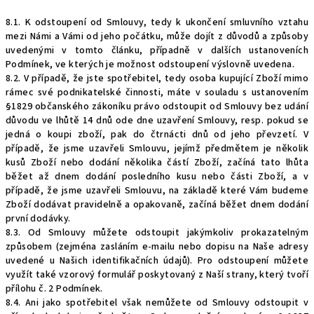
8.1. K odstoupení od Smlouvy, tedy k ukončení smluvního vztahu
mezi Námi a Vámi od jeho počátku, může dojít z důvodů a způsoby
uvedenými v tomto článku, případně v dalších ustanoveních
Podmínek, ve kterých je možnost odstoupení výslovně uvedena.
8.2. V případě, že jste spotřebitel, tedy osoba kupující Zboží mimo
rámec své podnikatelské činnosti, máte v souladu s ustanovením
§1829 občanského zákoníku právo odstoupit od Smlouvy bez udání
důvodu ve lhůtě 14 dnů ode dne uzavření Smlouvy, resp. pokud se
jedná o koupi zboží, pak do čtrnácti dnů od jeho převzetí. V
případě, že jsme uzavřeli Smlouvu, jejímž předmětem je několik
kusů Zboží nebo dodání několika částí Zboží, začíná tato lhůta
běžet až dnem dodání posledního kusu nebo části Zboží, a v
případě, že jsme uzavřeli Smlouvu, na základě které Vám budeme
Zboží dodávat pravidelně a opakovaně, začíná běžet dnem dodání
první dodávky.
8.3. Od Smlouvy můžete odstoupit jakýmkoliv prokazatelným
způsobem (zejména zasláním e-mailu nebo dopisu na Naše adresy
uvedené u Našich identifikačních údajů). Pro odstoupení můžete
využít také vzorový formulář poskytovaný z Naší strany, který tvoří
přílohu č. 2 Podmínek.
8.4. Ani jako spotřebitel však nemůžete od Smlouvy odstoupit v