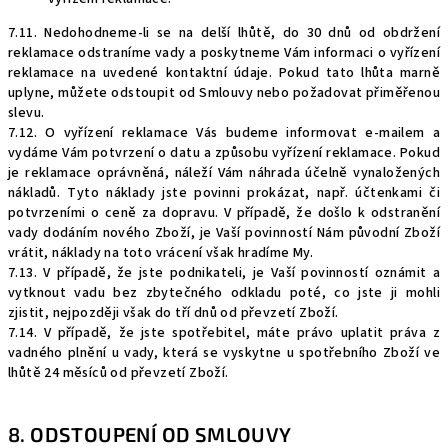
7.11. Nedohodneme-li se na delší lhůtě, do 30 dnů od obdržení
reklamace odstraníme vady a poskytneme Vám informaci o vyřízení
reklamace na uvedené kontaktní údaje. Pokud tato lhůta marně
uplyne, můžete odstoupit od Smlouvy nebo požadovat přiměřenou
slevu.
7.12. O vyřízení reklamace Vás budeme informovat e-mailem a
vydáme Vám potvrzení o datu a způsobu vyřízení reklamace. Pokud
je reklamace oprávněná, náleží Vám náhrada účelně vynaložených
nákladů. Tyto náklady jste povinni prokázat, např. účtenkami či
potvrzeními o ceně za dopravu. V případě, že došlo k odstranění
vady dodáním nového Zboží, je Vaší povinností Nám původní Zboží
vrátit, náklady na toto vrácení však hradíme My.
7.13. V případě, že jste podnikateli, je Vaší povinností oznámit a
vytknout vadu bez zbytečného odkladu poté, co jste ji mohli
zjistit, nejpozději však do tří dnů od převzetí Zboží.
7.14. V případě, že jste spotřebitel, máte právo uplatit práva z
vadného plnění u vady, která se vyskytne u spotřebního Zboží ve
lhůtě 24 měsíců od převzetí Zboží.
8. ODSTOUPENÍ OD SMLOUVY