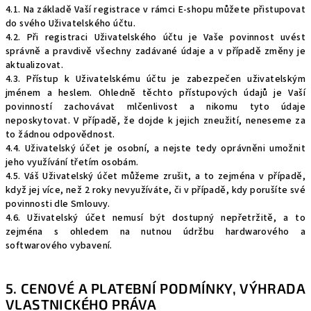
4.1. Na základě Vaší registrace v rámci E-shopu můžete přistupovat
do svého Uživatelského účtu.
4.2. Při registraci Uživatelského účtu je Vaše povinnost uvést
správně a pravdivě všechny zadávané údaje a v případě změny je
aktualizovat.
4.3. Přístup k Uživatelskému účtu je zabezpečen uživatelským
jménem a heslem. Ohledně těchto přístupových údajů je Vaší
povinností zachovávat mlčenlivost a nikomu tyto údaje
neposkytovat. V případě, že dojde k jejich zneužití, neneseme za
to žádnou odpovědnost.
4.4. Uživatelský účet je osobní, a nejste tedy oprávněni umožnit
jeho využívání třetím osobám.
4.5. Váš Uživatelský účet můžeme zrušit, a to zejména v případě,
když jej více, než 2 roky nevyužíváte, či v případě, kdy porušíte své
povinnosti dle Smlouvy.
4.6. Uživatelský účet nemusí být dostupný nepřetržitě, a to
zejména s ohledem na nutnou údržbu hardwarového a
softwarového vybavení.
5. CENOVÉ A PLATEBNÍ PODMÍNKY, VÝHRADA
VLASTNICKÉHO PRÁVA