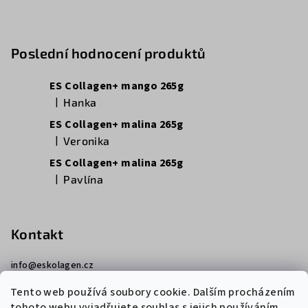
Poslední hodnocení produktů
ES Collagen+ mango 265g
|
Hanka
Hodnocení produktu je 5 z 5 hvězdiček.
ES Collagen+ malina 265g
|
Veronika
Hodnocení produktu je 5 z 5 hvězdiček.
ES Collagen+ malina 265g
|
Pavlína
Hodnocení produktu je 5 z 5 hvězdiček.
Kontakt
info
@
eskolagen.cz
+420 725 099 012
Tento web používá soubory cookie. Dalším procházením
tohoto webu vyjadřujete souhlas s jejich používáním..