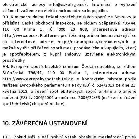
elektronické adresy
info@eskolagen.cz
. Informaci o vyřízení
stížnosti zašleme na elektronickou adresu kupujícího.
9.3. K mimosoudnímu řešení spotřebitelských sporů ze Smlouvy je
příslušná Česká obchodní inspekce, se sídlem Štěpánská 796/44,
110 00 Praha 1, IČ: 000 20 869, internetová adresa:
http://www.coi.cz
. Platformu pro řešení sporů on-line nacházející se
na internetové adrese
http://ec.europa.eu/consumers/odr
je
možné využít při řešení sporů mezi prodávajícím a kupujícím, který
je spotřebitelem, z kupní smlouvy uzavřené elektronickými
prostředky.
9.4. Evropské spotřebitelské centrum Česká republika, se sídlem
Štěpánská 796/44, 110 00 Praha 1, internetová adresa:
http://www.evropskyspotrebitel.cz
je kontaktním místem podle
Nařízení Evropského parlamentu a Rady (EU) č. 524/2013 ze dne 21.
května 2013, o řešení spotřebitelských sporů on-line a o změně
nařízení (ES) č. 2006/2004 a směrnice 2009/22/ES (nařízení o řešení
spotřebitelských sporů on-line).
10. ZÁVĚREČNÁ USTANOVENÍ
10.1. Pokud Náš a Váš právní vztah obsahuje mezinárodní prvek