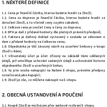
1. NĚKTERÉ DEFINICE
1.1. Cena je finanční částka, kterou budete hradit za Zboží;
1.2. Cena za dopravu je finanční částka, kterou budete hradit za
doručení Zboží, a to včetně ceny za jeho zabalení;
1.3. Celková cena je součet Ceny a Ceny za dopravu;
1.4. DPH je daň z přidané hodnoty dle platných právních předpisů;
1.5. Faktura je daňový doklad vystavený v souladu se zákonem o
dani z přidané hodnoty na Celkovou cenu;
1.6. Objednávka je Váš závazný návrh na uzavření Smlouvy o koupi
Zboží s Námi;
1.7. Uživatelský účet je účet zřízený na základě Vámi sdělených
údajů, jež umožňuje uchování zadaných údajů a uchovávání historie
objednaného Zboží a uzavřených Smluv;
1.8. Vy jste osoba nakupující na Našem E-shopu, právními předpisy
označovaná jako kupující;
1.9. Zboží je vše, co můžete nakoupit na E-shopu.
2. OBECNÁ USTANOVENÍ A POUČENÍ
2.1. Koupě Zboží je možná jen přes webové rozhraní E-shopu.