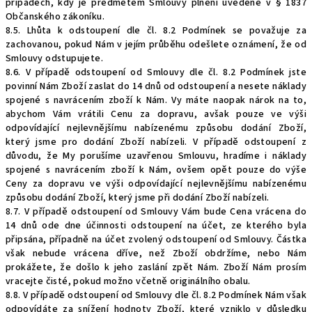
případech, kdy je předmětem Smlouvy plnění uvedené v § 1837
Občanského zákoníku.
8.5. Lhůta k odstoupení dle čl. 8.2 Podmínek se považuje za
zachovanou, pokud Nám v jejím průběhu odešlete oznámení, že od
Smlouvy odstupujete.
8.6. V případě odstoupení od Smlouvy dle čl. 8.2 Podmínek jste
povinní Nám Zboží zaslat do 14 dnů od odstoupení a nesete náklady
spojené s navrácením zboží k Nám. Vy máte naopak nárok na to,
abychom Vám vrátili Cenu za dopravu, avšak pouze ve výši
odpovídající nejlevnějšímu nabízenému způsobu dodání Zboží,
který jsme pro dodání Zboží nabízeli. V případě odstoupení z
důvodu, že My porušíme uzavřenou Smlouvu, hradíme i náklady
spojené s navrácením zboží k Nám, ovšem opět pouze do výše
Ceny za dopravu ve výši odpovídající nejlevnějšímu nabízenému
způsobu dodání Zboží, který jsme při dodání Zboží nabízeli.
8.7. V případě odstoupení od Smlouvy Vám bude Cena vrácena do
14 dnů ode dne účinnosti odstoupení na účet, ze kterého byla
připsána, případně na účet zvolený odstoupení od Smlouvy. Částka
však nebude vrácena dříve, než Zboží obdržíme, nebo Nám
prokážete, že došlo k jeho zaslání zpět Nám. Zboží Nám prosím
vracejte čisté, pokud možno včetně originálního obalu.
8.8. V případě odstoupení od Smlouvy dle čl. 8.2 Podmínek Nám však
odpovídáte za snížení hodnoty Zboží, které vzniklo v důsledku