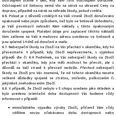
odstoupení účinné v den, kdy Vám toto odstoupení doručíme.
Odstoupení od Smlouvy nemá vliv na nárok na uhrazení Ceny za
dopravu, případně na nárok na náhradu škody, pokud vznikla.
6.6. Pokud je z důvodů vzniklých na Vaší straně Zboží doručováno
opakovaně nebo jiným způsobem, než bylo ve Smlouvě dohodnuto,
je Vaší povinností nahradit Nám náklady s tímto opakovaným
doručením spojené. Platební údaje pro zaplacení těchto nákladů
Vám zašleme na Vaši e-mailovou adresu uvedenou ve Smlouvě a
jsou splatné 14 dnů od doručení e-mailu.
6.7. Nebezpeční škody na Zboží na Vás přechází v okamžiku, kdy ho
převezmete. V případě, kdy Zboží nepřevezmete, s výjimkou
případů dle čl. 6.4 Podmínek, na Vás nebezpečí škody na Zboží
přechází v okamžiku, kdy jste měli možnost ho převzít, ale z
důvodů na Vaší straně k převzetí nedošlo. Přechod nebezpečí
škody na Zboží pro Vás znamená, že od tohoto okamžiku nesete
veškeré důsledky spojené se ztrátou, zničením, poškozením či
jakýmkoli znehodnocením Zboží.
6.8. V případě, že Zboží nebylo v E-shopu uvedeno jako skladem a
byla uvedena orientační doba dostupnosti Vás budeme vždy
informovat v případě:
mimořádného výpadku výroby Zboží, přičemž Vám vždy
sdělíme novou očekávanou dobu dostupnosti nebo