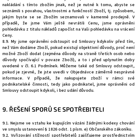
nakládání s tímto zbožím jinak, než je nutné k tomu, abyste se
seznámili s povahou, vlastnostmi a funkčností Zboží, tj. způsobem,
jakým byste se se Zbožím seznamovali v kamenné prodejně. V
případě, že jsme Vám ještě nevrátili Cenu, jsme oprávněni
pohledávku z titulu nákladů započíst na Vaši pohledávku na vrácení
Ceny.
8.9. My jsme oprávněni odstoupit od Smlouvy kdykoliv před tím,
než Vám dodáme Zboží, pokud existují objektivní důvody, proč není
možné Zboží dodat (zejména důvody na straně třetích osob nebo
důvody spočívající v povaze Zboží), a to i před uplynutím doby
uvedené v čl. 6.1 Podmínek. Můžeme také od Smlouvy odstoupit,
pokud je zjevné, že jste uvedli v Objednávce záměrně nesprávné
informace. V případě, že nakupujete zboží v rámci své
podnikatelské činnosti, tedy jako podnikatel, jsme oprávněni od
Smlouvy odstoupit kdykoli, i bez udání důvodu.
9. ŘEŠENÍ SPORŮ SE SPOTŘEBITELI
9.1. Nejsme ve vztahu ke kupujícím vázáni žádnými kodexy chování
ve smyslu ustanovení § 1826 odst. 1 písm. e) Občanského zákoníku.
9.2. Vyřizování stížností spotřebitelů zajišťujeme prostřednictvím