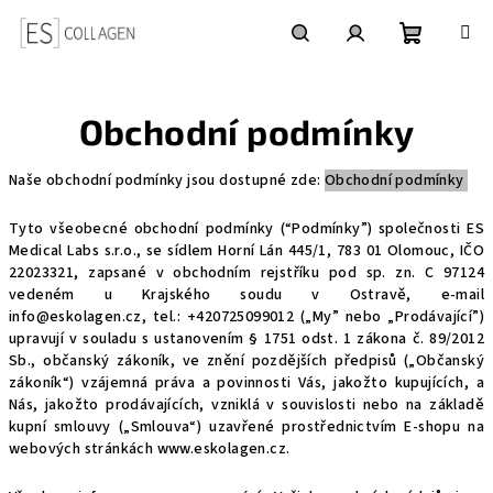
Přejít
na
obsah
Nákupní
Hledat
Přihlášení
Obchodní podmínky
košík
Naše obchodní podmínky jsou dostupné zde:
Obchodní podmínky
Tyto všeobecné obchodní podmínky (“Podmínky”) společnosti ES
Medical Labs s.r.o., se sídlem Horní Lán 445/1, 783 01 Olomouc, IČO
22023321, zapsané v obchodním rejstříku pod sp. zn. C 97124
vedeném u Krajského soudu v Ostravě, e-mail
info@eskolagen.cz,
tel.: +420725099012 („My” nebo „Prodávající”)
upravují v souladu s ustanovením § 1751 odst. 1 zákona č. 89/2012
Sb., občanský zákoník, ve znění pozdějších předpisů („Občanský
zákoník“) vzájemná práva a povinnosti Vás, jakožto kupujících, a
Nás, jakožto prodávajících, vzniklá v souvislosti nebo na základě
kupní smlouvy („Smlouva“) uzavřené prostřednictvím E-shopu na
webových stránkách
www.eskolagen.cz
.