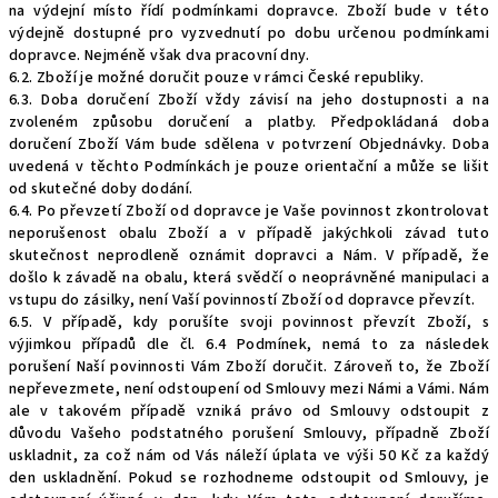
na výdejní místo řídí podmínkami dopravce. Zboží bude v této
výdejně dostupné pro vyzvednutí po dobu určenou podmínkami
dopravce. Nejméně však dva pracovní dny.
6.2. Zboží je možné doručit pouze v rámci České republiky.
6.3. Doba doručení Zboží vždy závisí na jeho dostupnosti a na
zvoleném způsobu doručení a platby. Předpokládaná doba
doručení Zboží Vám bude sdělena v potvrzení Objednávky. Doba
uvedená v těchto Podmínkách je pouze orientační a může se lišit
od skutečné doby dodání.
6.4. Po převzetí Zboží od dopravce je Vaše povinnost zkontrolovat
neporušenost obalu Zboží a v případě jakýchkoli závad tuto
skutečnost neprodleně oznámit dopravci a Nám. V případě, že
došlo k závadě na obalu, která svědčí o neoprávněné manipulaci a
vstupu do zásilky, není Vaší povinností Zboží od dopravce převzít.
6.5. V případě, kdy porušíte svoji povinnost převzít Zboží, s
výjimkou případů dle čl. 6.4 Podmínek, nemá to za následek
porušení Naší povinnosti Vám Zboží doručit. Zároveň to, že Zboží
nepřevezmete, není odstoupení od Smlouvy mezi Námi a Vámi. Nám
ale v takovém případě vzniká právo od Smlouvy odstoupit z
důvodu Vašeho podstatného porušení Smlouvy, případně Zboží
uskladnit, za což nám od Vás náleží úplata ve výši 50 Kč za každý
den uskladnění. Pokud se rozhodneme odstoupit od Smlouvy, je