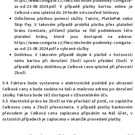
https://www.comgate.cz/files/obchodni-podminky-comgate-
as-od-23-08-2024.pdf
. V případě platby kartou online je
Celková cena splatná do 24 hodin od uzavření Smlouvy.
Odloženou platbou pomocí služby Twisto, PlatímPak nebo
Skip Pay. V takovém případě probíhá platba přes platební
bránu ComGate, přičemž platba se řídí podmínkami této
platební brány, které jsou dostupné na adrese:
https://www.comgate.cz/files/obchodni-podminky-comgate-
as-od-23-08-2024.pdf
a vybrané služby.
Dobírkou. V takovém případě dojde k platbě v hotovosti
nebo kartou při doručení Zboží oproti předání Zboží. V
případě platby dobírkou je Celková cena splatná při převzetí
Zboží.
5.4. Faktura bude vystavena v elektronické podobě po uhrazení
Celkové ceny a bude zaslána na Vaši e-mailovou adresu po doručení
zásilky. Faktura bude též dostupná v Uživatelském úču.
5.5. Vlastnické právo ke Zboží na Vás přechází až poté, co zaplatíte
Celkovou cenu a Zboží převezmete. V případě platby bankovním
převodem je Celková cena zaplacena připsáním na Náš účet, v
ostatních případech je zaplacena v okamžik provedení platby.