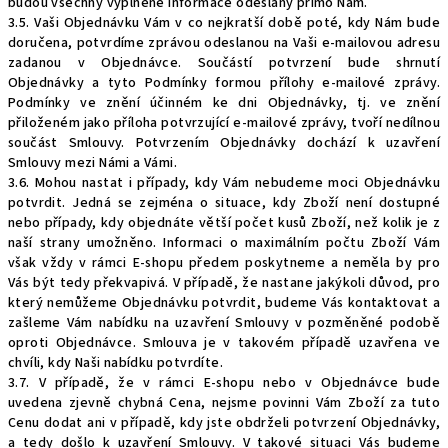
budou všechny vyplněné informace odeslány přímo Nám.
3.5. Vaši Objednávku Vám v co nejkratší době poté, kdy Nám bude
doručena, potvrdíme zprávou odeslanou na Vaši e-mailovou adresu
zadanou v Objednávce. Součástí potvrzení bude shrnutí
Objednávky a tyto Podmínky formou přílohy e-mailové zprávy.
Podmínky ve znění účinném ke dni Objednávky, tj. ve znění
přiloženém jako příloha potvrzující e-mailové zprávy, tvoří nedílnou
součást Smlouvy. Potvrzením Objednávky dochází k uzavření
Smlouvy mezi Námi a Vámi.
3.6. Mohou nastat i případy, kdy Vám nebudeme moci Objednávku
potvrdit. Jedná se zejména o situace, kdy Zboží není dostupné
nebo případy, kdy objednáte větší počet kusů Zboží, než kolik je z
naší strany umožněno. Informaci o maximálním počtu Zboží Vám
však vždy v rámci E-shopu předem poskytneme a neměla by pro
Vás být tedy překvapivá. V případě, že nastane jakýkoli důvod, pro
který nemůžeme Objednávku potvrdit, budeme Vás kontaktovat a
zašleme Vám nabídku na uzavření Smlouvy v pozměněné podobě
oproti Objednávce. Smlouva je v takovém případě uzavřena ve
chvíli, kdy Naši nabídku potvrdíte.
3.7. V případě, že v rámci E-shopu nebo v Objednávce bude
uvedena zjevně chybná Cena, nejsme povinni Vám Zboží za tuto
Cenu dodat ani v případě, kdy jste obdrželi potvrzení Objednávky,
a tedy došlo k uzavření Smlouvy. V takové situaci Vás budeme