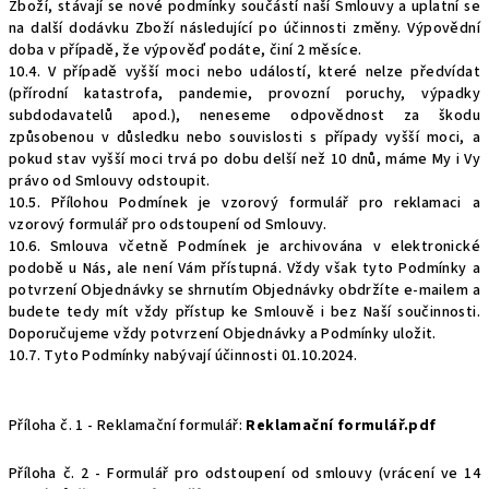
Zboží, stávají se nové podmínky součástí naší Smlouvy a uplatní se
na další dodávku Zboží následující po účinnosti změny. Výpovědní
doba v případě, že výpověď podáte, činí 2 měsíce.
10.4. V případě vyšší moci nebo událostí, které nelze předvídat
(přírodní katastrofa, pandemie, provozní poruchy, výpadky
subdodavatelů apod.), neneseme odpovědnost za škodu
způsobenou v důsledku nebo souvislosti s případy vyšší moci, a
pokud stav vyšší moci trvá po dobu delší než 10 dnů, máme My i Vy
právo od Smlouvy odstoupit.
10.5. Přílohou Podmínek je vzorový formulář pro reklamaci a
vzorový formulář pro odstoupení od Smlouvy.
10.6. Smlouva včetně Podmínek je archivována v elektronické
podobě u Nás, ale není Vám přístupná. Vždy však tyto Podmínky a
potvrzení Objednávky se shrnutím Objednávky obdržíte e-mailem a
budete tedy mít vždy přístup ke Smlouvě i bez Naší součinnosti.
Doporučujeme vždy potvrzení Objednávky a Podmínky uložit.
10.7. Tyto Podmínky nabývají účinnosti 01.10.2024.
Příloha č. 1 - Reklamační formulář:
Reklamační formulář.pdf
Příloha č. 2 - Formulář pro odstoupení od smlouvy (vrácení ve 14