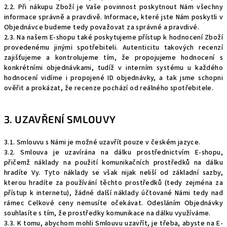
2.2. Při nákupu Zboží je Vaše povinnost poskytnout Nám všechny
informace správně a pravdivě. Informace, které jste Nám poskytli v
Objednávce budeme tedy považovat za správné a pravdivé.
2.3. Na našem E-shopu také poskytujeme přístup k hodnocení Zboží
provedenému jinými spotřebiteli. Autenticitu takových recenzí
zajišťujeme a kontrolujeme tím, že propojujeme hodnocení s
konkrétními objednávkami, tudíž v interním systému u každého
hodnocení vidíme i propojené ID objednávky, a tak jsme schopni
ověřit a prokázat, že recenze pochází od reálného spotřebitele.
3. UZAVŘENÍ SMLOUVY
3.1. Smlouvu s Námi je možné uzavřít pouze v českém jazyce.
3.2. Smlouva je uzavírána na dálku prostřednictvím E-shopu,
přičemž náklady na použití komunikačních prostředků na dálku
hradíte Vy. Tyto náklady se však nijak neliší od základní sazby,
kterou hradíte za používání těchto prostředků (tedy zejména za
přístup k internetu), žádné další náklady účtované Námi tedy nad
rámec Celkové ceny nemusíte očekávat. Odesláním Objednávky
souhlasíte s tím, že prostředky komunikace na dálku využíváme.
3.3. K tomu, abychom mohli Smlouvu uzavřít, je třeba, abyste na E-