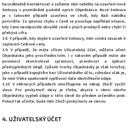
bezodkladně kontaktovat a zašleme Vám nabídku na uzavření nové
Smlouvy v pozměněné podobě oproti Objednávce. Nová Smlouva
je v takovém případě uzavřena ve chvíli, kdy Naši nabídku
potvrdíte. Za zjevnou chybu v Ceně se považuje například situace,
kdy Cena neodpovídá obvyklé ceně u jiných prodejců nebo chybí či
přebývá cifra.
3.8. V případě, kdy dojde k uzavření Smlouvy, Vám vzniká závazek k
zaplacení Celkové ceny.
3.9. V případě, že máte zřízen Uživatelský účet, můžete učinit
Objednávku jeho prostřednictvím. I v takovém případě máte ale
povinnost zkontrolovat správnost, pravdivost a úplnost
předvyplněných údajů. Způsob tvorby Objednávky je však totožný,
jako v případě kupujícího bez Uživatelského účtu, výhodou však je,
že není třeba opakovaně vyplňovat Vaše identifikační údaje.
3.10. V některých případech umožňujeme na nákup Zboží využít
slevu. Pro poskytnutí slevy je třeba, abyste v rámci návrhu
Objednávky vyplnili údaje o této slevě do předem určeného pole.
Pokud tak učiníte, bude Vám Zboží poskytnuto se slevou.
4. UŽIVATELSKÝ ÚČET