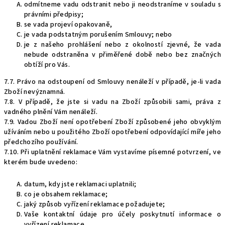
odmítneme vadu odstranit nebo ji neodstraníme v souladu s
právními předpisy;
se vada projeví opakovaně,
je vada podstatným porušením Smlouvy; nebo
je z našeho prohlášení nebo z okolností zjevné, že vada
nebude odstraněna v přiměřené době nebo bez značných
obtíží pro Vás.
7.7. Právo na odstoupení od Smlouvy nenáleží v případě, je-li vada
Zboží nevýznamná.
7.8. V případě, že jste si vadu na Zboží způsobili sami, práva z
vadného plnění Vám nenáleží.
7.9. Vadou Zboží není opotřebení Zboží způsobené jeho obvyklým
užíváním nebo u použitého Zboží opotřebení odpovídající míře jeho
předchozího používání.
7.10. Při uplatnění reklamace Vám vystavíme písemné potvrzení, ve
kterém bude uvedeno:
datum, kdy jste reklamaci uplatnili;
co je obsahem reklamace;
jaký způsob vyřízení reklamace požadujete;
Vaše kontaktní údaje pro účely poskytnutí informace o
vyřízení reklamace.