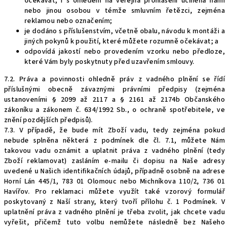
očekávat, i s ohledem na veřejná prohlášení učiněná námi
nebo jinou osobou v témže smluvním řetězci, zejména
reklamou nebo označením;
je dodáno s příslušenstvím, včetně obalu, návodu k montáži a
jiných pokynů k použití, které můžete rozumně očekávat; a
odpovídá jakostí nebo provedením vzorku nebo předloze,
které Vám byly poskytnuty před uzavřením smlouvy.
7.2. Práva a povinnosti ohledně práv z vadného plnění se řídí
příslušnými obecně závaznými právními předpisy (zejména
ustanoveními § 2099 až 2117 a § 2161 až 2174b Občanského
zákoníku a zákonem č. 634/1992 Sb., o ochraně spotřebitele, ve
znění pozdějších předpisů).
7.3. V případě, že bude mít Zboží vadu, tedy zejména pokud
nebude splněna některá z podmínek dle čl. 7.1, můžete Nám
takovou vadu oznámit a uplatnit práva z vadného plnění (tedy
Zboží reklamovat) zasláním e-mailu či dopisu na Naše adresy
uvedené u Našich identifikačních údajů, případně osobně na adrese
Horní Lán 445/1, 783 01 Olomouc nebo Michníkova 110/2, 736 01
Havířov. Pro reklamaci můžete využít také vzorový formulář
poskytovaný z Naší strany, který tvoří přílohu č. 1 Podmínek. V
uplatnění práva z vadného plnění je třeba zvolit, jak chcete vadu
vyřešit, přičemž tuto volbu nemůžete následně bez Našeho